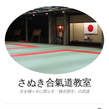
コ
ン
テ
ン
ツ
へ
ス
キ
ッ
プ
さぬき合氣道教室
古を稽へ今に照らす「稽古照今」の武道
検
索: