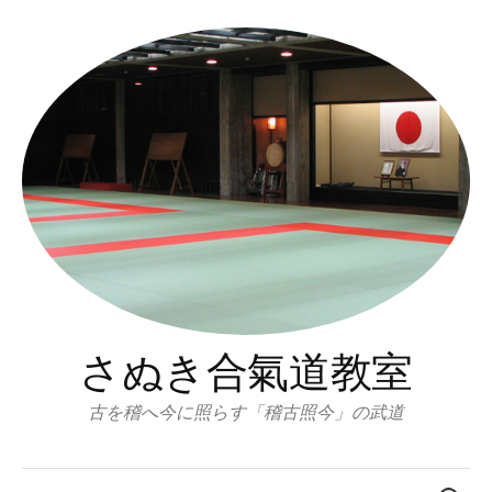
コ
ン
テ
ン
ツ
へ
ス
キ
ッ
プ
さぬき合氣道教室
古を稽へ今に照らす「稽古照今」の武道
検
索: