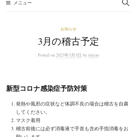
メニュー
お知らせ
3月の稽古予定
Posted
on
2023年3月3日
by
miyao
新型コロナ感染症予防対策
発熱や風邪の症状など体調不良の場合は稽古を自粛
してください。
マスク着用
稽古前後には必ず消毒液で手首も含め手指消毒をお
願いします。