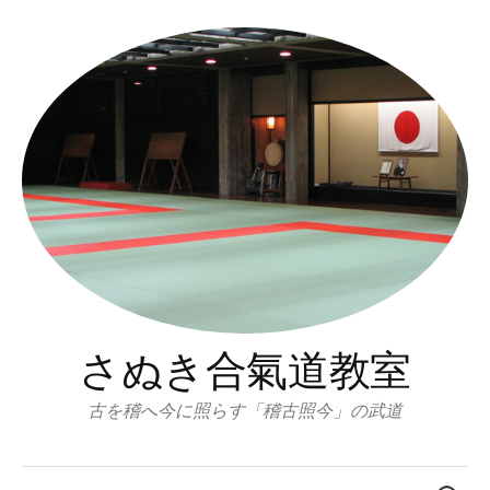
コ
ン
テ
ン
ツ
へ
ス
キ
ッ
プ
さぬき合氣道教室
古を稽へ今に照らす「稽古照今」の武道
検
索: